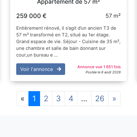
Appartement de 57 m²
259 000 €
57 m²
Entièrement rénové, il s’agit d’un ancien T3 de
57 m² transformé en T2, situé au 1er étage.
Grand espace de vie. Séjour - Cuisine de 35 m²,
une chambre et salle de bain donnant sur
cour,un bureau e ...
Annonce vue 1 651 fois
Voir l'annonce
Postée le 6 août 2026
Précédent
Suiva
«
1
2
3
4
…
26
»