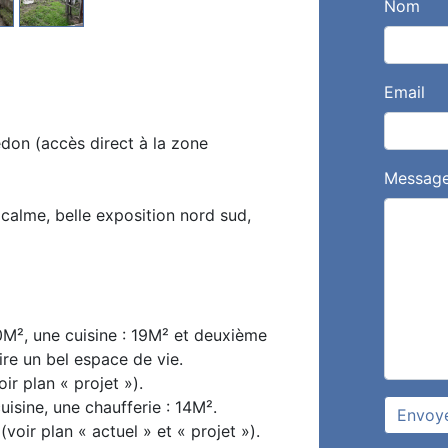
Nom
Email
edon (accès direct à la zone
Messag
calme, belle exposition nord sud,
0M², une cuisine : 19M² et deuxième
ire un bel espace de vie.
r plan « projet »).
isine, une chaufferie : 14M².
Envoy
(voir plan « actuel » et « projet »).