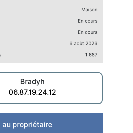
Maison
En cours
En cours
6 août 2026
s
1 687
Bradyh
06.87.19.24.12
e au propriétaire