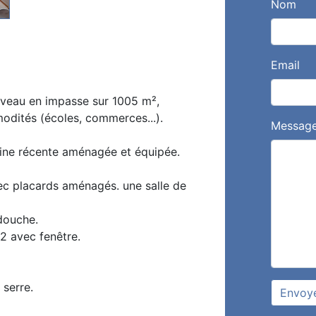
Nom
Email
iveau en impasse sur 1005 m²,
modités (écoles, commerces...).
Messag
sine récente aménagée et équipée.
vec placards aménagés. une salle de
douche.
2 avec fenêtre.
 serre.
Envoy