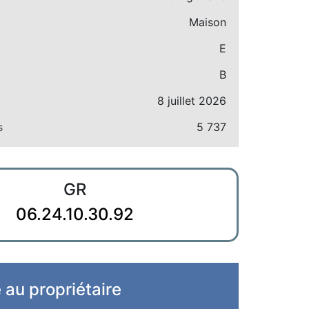
Maison
E
B
8 juillet 2026
s
5 737
GR
06.24.10.30.92
e au propriétaire