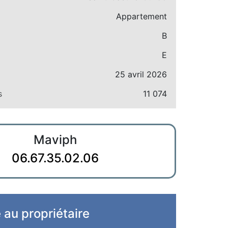
Appartement
B
E
25 avril 2026
s
11 074
Maviph
06.67.35.02.06
e au propriétaire