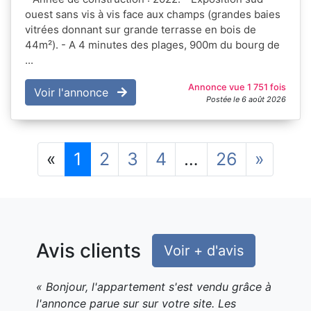
ouest sans vis à vis face aux champs (grandes baies
vitrées donnant sur grande terrasse en bois de
44m²). - A 4 minutes des plages, 900m du bourg de
...
Annonce vue 1 751 fois
Voir l'annonce
Postée le 6 août 2026
Précédent
Suiva
«
1
2
3
4
…
26
»
Avis clients
Voir + d'avis
« Bonjour, l'appartement s'est vendu grâce à
l'annonce parue sur sur votre site. Les