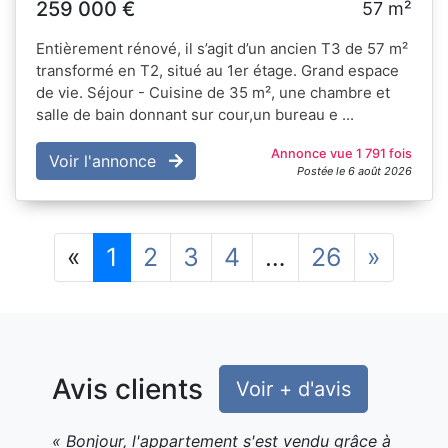
259 000 €
57 m²
Entièrement rénové, il s’agit d’un ancien T3 de 57 m²
transformé en T2, situé au 1er étage. Grand espace
de vie. Séjour - Cuisine de 35 m², une chambre et
salle de bain donnant sur cour,un bureau e ...
Annonce vue 1 791 fois
Voir l'annonce
Postée le 6 août 2026
Précédent
Suiva
«
1
2
3
4
…
26
»
Avis clients
Voir + d'avis
« Bonjour, l'appartement s'est vendu grâce à